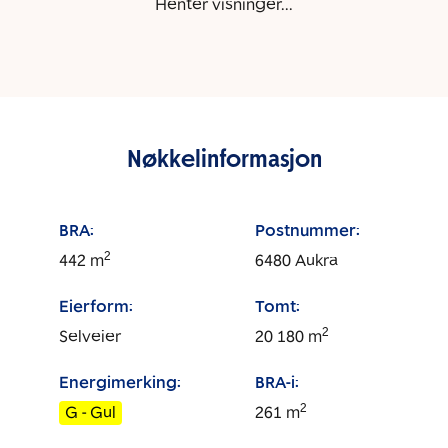
Henter visninger...
Nøkkelinformasjon
BRA:
Postnummer:
2
442
m
6480
Aukra
Eierform:
Tomt:
2
Selveier
20 180
m
Energimerking:
BRA-i:
2
G - Gul
261
m