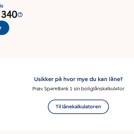
is
 340
e
Usikker på hvor mye du kan låne?
Prøv SpareBank 1 sin boliglånskalkulator
Til lånekalkulatoren