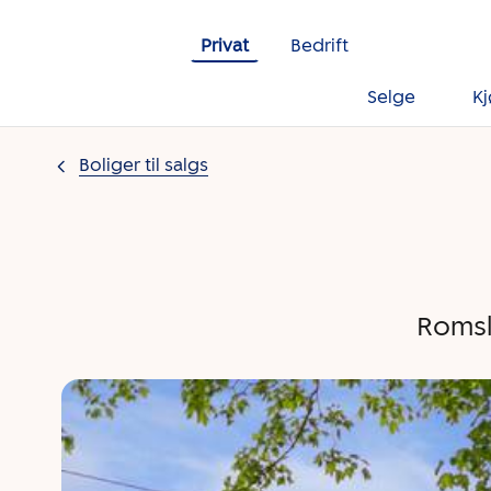
Gå til innholdet
Privat
Bedrift
Selge
K
Boliger til salgs
Romsl