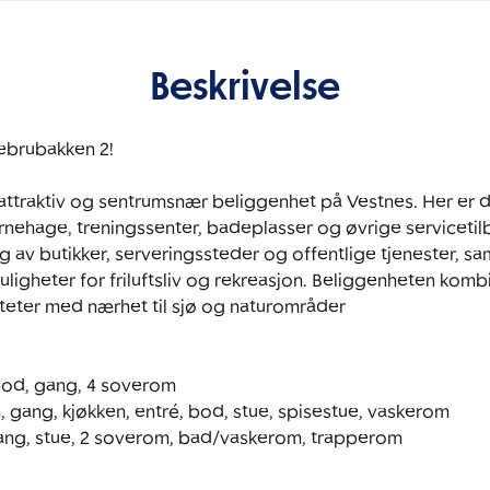
Beskrivelse
traktiv og sentrumsnær beliggenhet på Vestnes. Her er det
rnehage, treningssenter, badeplasser og øvrige servicetil
g av butikker, serveringssteder og offentlige tjenester, sa
igheter for friluftsliv og rekreasjon. Beliggenheten kombin
liteter med nærhet til sjø og naturområder

 bod, gang, 4 soverom

m, gang, kjøkken, entré, bod, stue, spisestue, vaskerom

 gang, stue, 2 soverom, bad/vaskerom, trapperom
