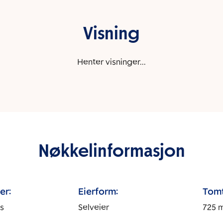
Visning
Henter visninger...
Nøkkelinformasjon
er:
Eierform:
Tomt
s
Selveier
725