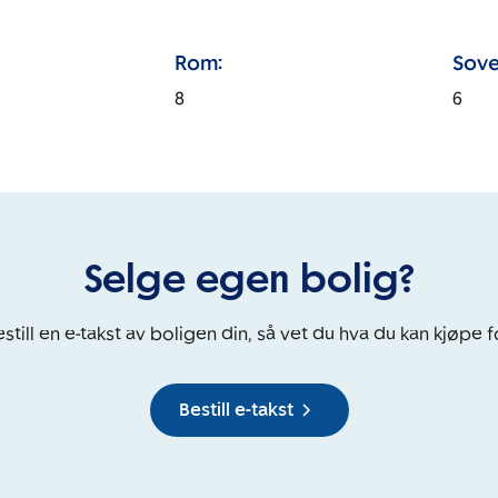
Rom:
Sove
8
6
Selge egen bolig?
still en e-takst av boligen din, så vet du hva du kan kjøpe f
Bestill e-takst