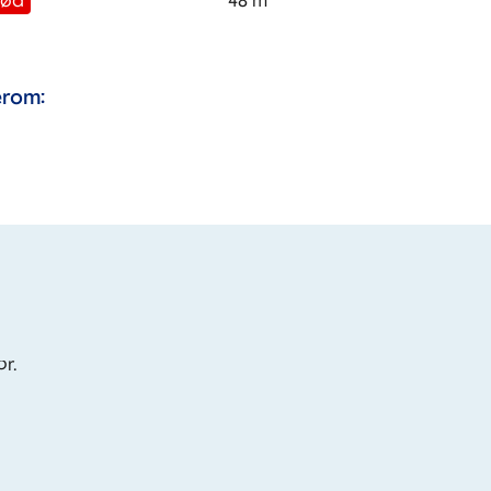
Rød
48
m
rom:
or.