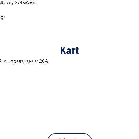
NU og Solsiden.

g!
Kart