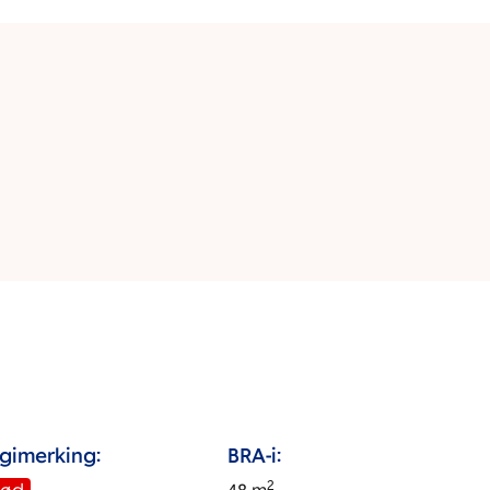
gimerking:
BRA-i:
2