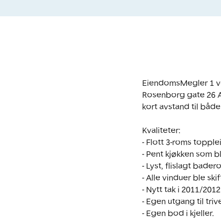
EiendomsMegler 1 ved
Rosenborg gate 26 A 
kort avstand til både
Kvaliteter:

- Flott 3-roms topple
- Pent kjøkken som bl
- Lyst, flislagt bad
- Alle vinduer ble ski
- Nytt tak i 2011/2012.
- Egen utgang til tri
- Egen bod i kjeller.
