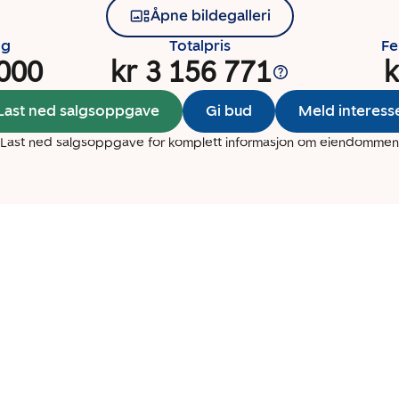
Åpne bildegalleri
ng
Totalpris
Fe
 000
kr 3 156 771
k
Last ned salgsoppgave
Gi bud
Meld interess
Last ned salgsoppgave for komplett informasjon om eiendommen