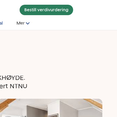
Bestill verdivurdering
al
Mer
KHØYDE.
Nært NTNU