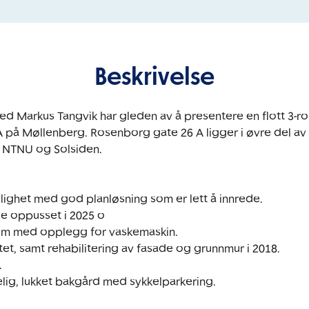
Beskrivelse
 Markus Tangvik har gleden av å presentere en flott 3-rom
på Møllenberg. Rosenborg gate 26 A ligger i øvre del av 
 NTNU og Solsiden. 

ilighet med god planløsning som er lett å innrede.

e oppusset i 2025 o

erom med opplegg for vaskemaskin.

ftet, samt rehabilitering av fasade og grunnmur i 2018.



velig, lukket bakgård med sykkelparkering.
