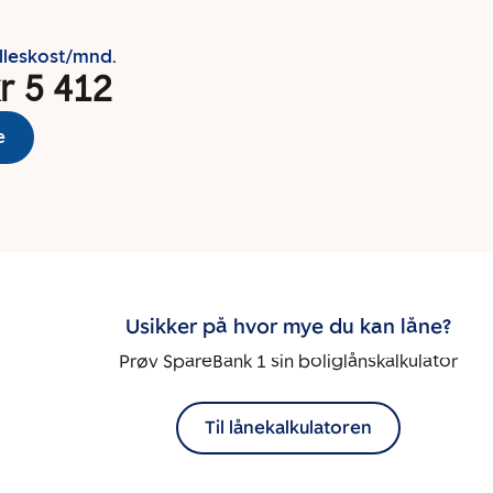
lleskost/mnd.
r 5 412
e
Usikker på hvor mye du kan låne?
Prøv SpareBank 1 sin boliglånskalkulator
Til lånekalkulatoren