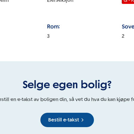
heim
Eierseksjon
G - 
Rom:
Sove
3
2
Selge egen bolig?
still en e-takst av boligen din, så vet du hva du kan kjøpe f
Bestill e-takst