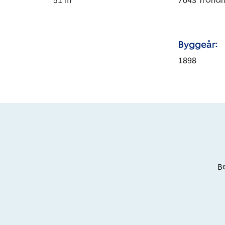
51
m
7043
Trond
Byggeår:
1898
Be