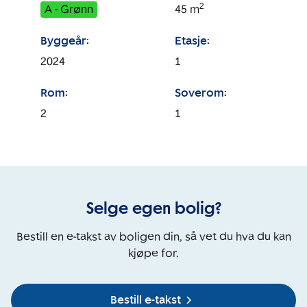
2
A - Grønn
45
m
Byggeår:
Etasje:
2024
1
Rom:
Soverom:
2
1
Selge egen bolig?
Bestill en e-takst av boligen din, så vet du hva du kan
kjøpe for.
Bestill e-takst