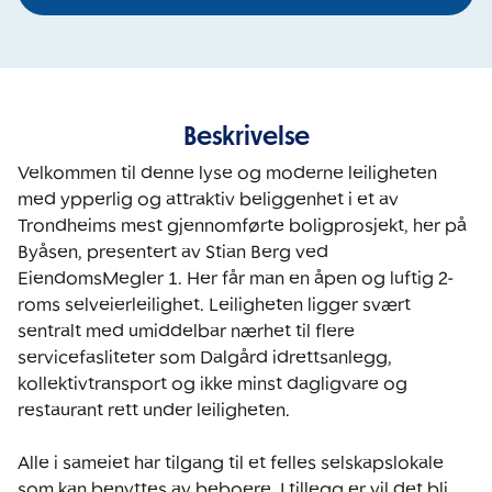
Beskrivelse
Velkommen til denne lyse og moderne leiligheten 
med ypperlig og attraktiv beliggenhet i et av 
Trondheims mest gjennomførte boligprosjekt, her på 
Byåsen, presentert av Stian Berg ved 
EiendomsMegler 1. Her får man en åpen og luftig 2-
roms selveierleilighet. Leiligheten ligger svært 
sentralt med umiddelbar nærhet til flere 
servicefasliteter som Dalgård idrettsanlegg, 
kollektivtransport og ikke minst dagligvare og 
restaurant rett under leiligheten.

Alle i sameiet har tilgang til et felles selskapslokale 
som kan benyttes av beboere. I tillegg er vil det bli 