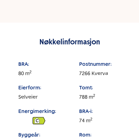
Nøkkelinformasjon
BRA:
Postnummer:
2
80
m
7266
Kverva
Eierform:
Tomt:
2
Selveier
788
m
Energimerking:
BRA-i:
2
74
m
C
Byggeår:
Rom: