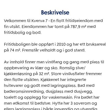
Beskrivelse
Velkommen til Kverva 7 - En flott fritidseiendom med 
fin utsikt. Eiendommen har tomt på 787,9 m² med 
fritidsbolig og bod. 

Fritidsboligen ble oppført i 2010 og har ett bruksareal 
på 74 m². Fremstår velholdt og i god stand. 

Av innhold finner man vindfang og gang med plass til 
oppbevaring av klær og sko. Romslig stue/ 
kjøkkenløsning på 32 m². Store vindusflater fremmer 
den flotte utsikten. Kjøkkenet har integrerte 
hvitevarer og godt med lagringsplass. Bad med 
baderomsinnredning, dusjplass med dusjvegg, 
toalett og opplegg for vaskemaskin. Fra badet har 
man adkomst til badstue. Hytta har 3 soverom og 
ellers lagringsplass i både innvendig og utvendig 