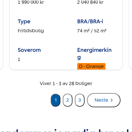
1 990 000 kr
2 040 840 kr
Type
BRA/BRA-i
Fritidsbolig
74 m²
/ 52 m²
Soverom
Energimerkin
g
1
D - Oransje
Viser
1
-
3
av
28
boliger
1
2
3
Neste