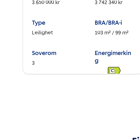
3 650 000 kr
3 742 340 kr
Type
BRA/BRA-i
Leilighet
103 m²
/ 99 m²
Soverom
Energimerkin
g
3
C