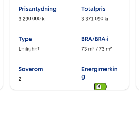
Prisantydning
Totalpris
3 290 000 kr
3 371 090 kr
Type
BRA/BRA-i
Leilighet
73 m²
/ 73 m²
Soverom
Energimerkin
g
2
B