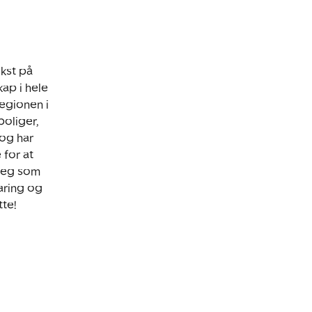
kst på
ap i hele
egionen i
boliger,
 og har
 for at
 meg som
aring og
tte!