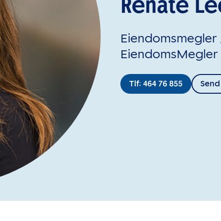
Renate Le
Eiendomsmegler /
EiendomsMegler 1
Tlf: 464 76 855
Send