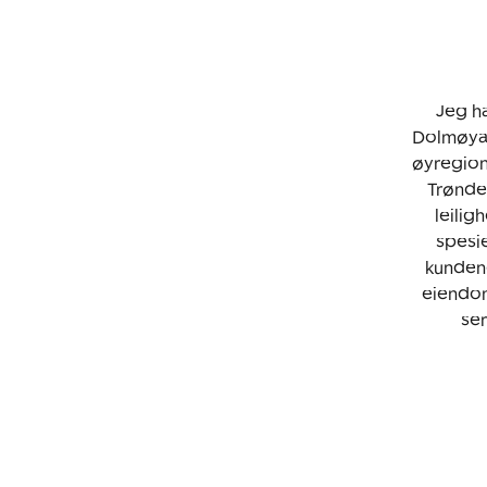
Jeg h
Dolmøya,
øyregion
Trøndel
leilig
spesie
kundene
eiendom
ser