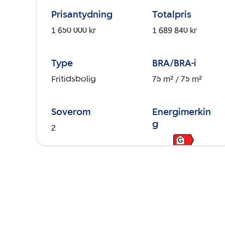
Prisantydning
Totalpris
1 650 000 kr
1 689 840 kr
Type
BRA/BRA-i
Fritidsbolig
75 m²
/ 75 m²
Soverom
Energimerkin
g
2
G