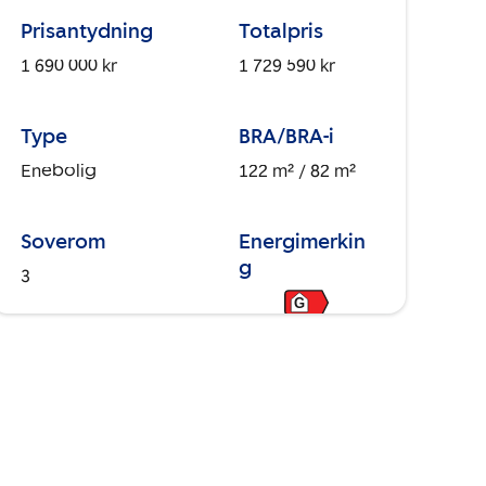
Prisantydning
Totalpris
1 690 000 kr
1 729 590 kr
Type
BRA/BRA-i
Enebolig
122 m²
/ 82 m²
Soverom
Energimerkin
g
3
G