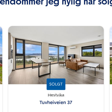
iendommer jeg nylig har sol
SOLGT
Hestvika
Tuvheiveien 37