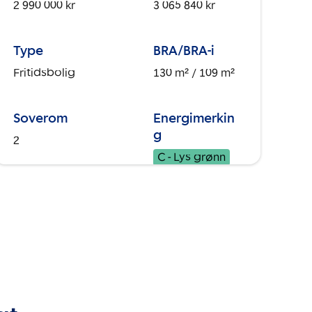
2 990 000 kr
3 065 840 kr
Type
BRA/BRA-i
Fritidsbolig
130 m²
/ 109 m²
Soverom
Energimerkin
g
2
C - Lys grønn