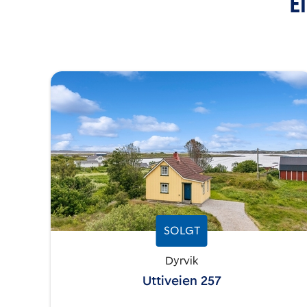
E
SOLGT
Dyrvik
Uttiveien 257