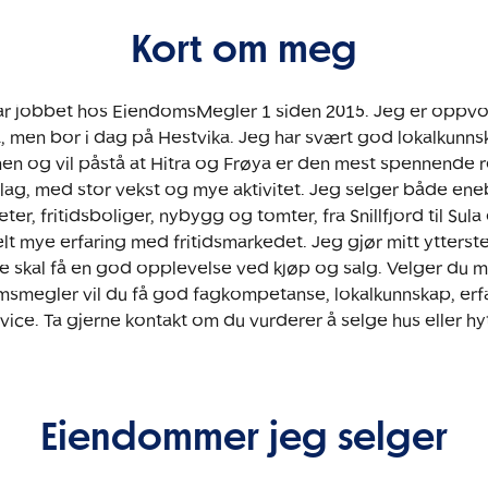
Kort om meg
ar jobbet hos EiendomsMegler 1 siden 2015. Jeg er oppvo
 men bor i dag på Hestvika. Jeg har svært god lokalkunnsk
en og vil påstå at Hitra og Frøya er den mest spennende r
ag, med stor vekst og mye aktivitet. Jeg selger både ene
heter, fritidsboliger, nybygg og tomter, fra Snillfjord til Sula
lt mye erfaring med fritidsmarkedet. Jeg gjør mitt ytterste
 skal få en god opplevelse ved kjøp og salg. Velger du
smegler vil du få god fagkompetanse, lokalkunnskap, erf
vice. Ta gjerne kontakt om du vurderer å selge hus eller hy
Eiendommer jeg selger