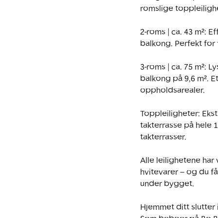
romslige toppleilighe
2-roms | ca. 43 m²: E
balkong. Perfekt for
3-roms | ca. 75 m²: 
balkong på 9,6 m². E
oppholdsarealer.

Toppleiligheter: Ekst
takterrasse på hele 1
takterrasser.

Alle leilighetene ha
hvitevarer – og du f
under bygget.

Hjemmet ditt slutter