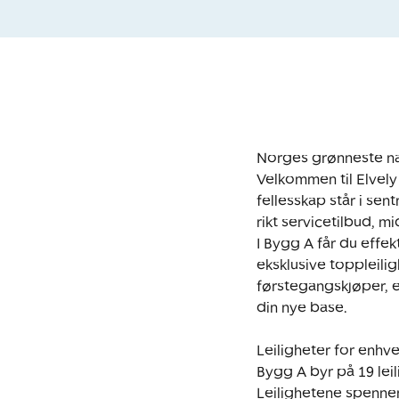
Norges grønneste na
Velkommen til Elvely
fellesskap står i sen
rikt servicetilbud, m
I Bygg A får du effek
eksklusive toppleili
førstegangskjøper, eta
din nye base.

Leiligheter for enhver
Bygg A byr på 19 leili
Leilighetene spenner f