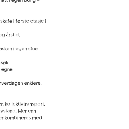
att i egen bolig – 
fé i første etasje i 
g årstid.

vasken i egen stue 
søk.

 egne 
hverdagen enklere.

 kollektivtransport, 
avstand. Mer enn 
ter kombineres med 