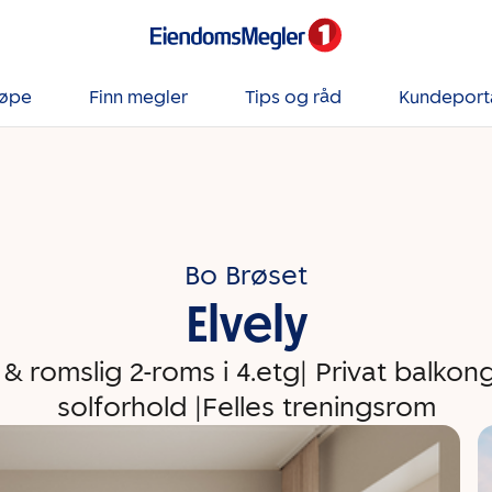
jøpe
Finn megler
Tips og råd
Kundeport
Bo Brøset
Elvely
 & romslig 2-roms i 4.etg| Privat balko
solforhold |Felles treningsrom