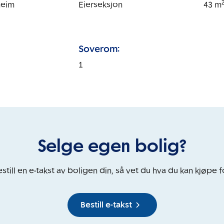
heim
Eierseksjon
43
m
Soverom:
1
Selge egen bolig?
still en e-takst av boligen din, så vet du hva du kan kjøpe f
Bestill e-takst