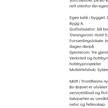
Som beboer på Bo Brøse
rett utenfor din egen 
Egen kafé i bygget: 
Bygg A.

Golfsimulator: Slå ba
Treningsrom: Hold for
Forsamlingslokale: Inv
dagen derpå.

Gjesterom: Tre gjest
Verksted og hobbyrom:
hobbyprosjekter.

Mobilitetshub: Sykke
Midt i Trondheims ny
Bo Brøset er utviklet
servicetilbud og flo
halvparten av område
natur og fellesskap.
