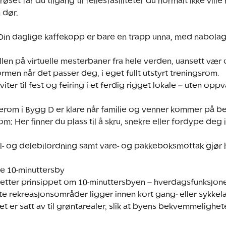
t får du tilgang til fellesfasiliteter du normalt ikke ville h
dør.

Din daglige kaffekopp er bare en trapp unna, med nabolagska
llen på virtuelle mesterbaner fra hele verden, uansett vær o
men når det passer deg, i eget fullt utstyrt treningsrom.

iter til fest og feiring i et ferdig rigget lokale – uten opp
erom i Bygg D er klare når familie og venner kommer på be
 Her finner du plass til å skru, snekre eller fordype deg i
l- og delebilordning samt vare- og pakkeboksmottak gjør 
e 10-minuttersby

 etter prinsippet om 10-minuttersbyen – hverdagsfunksjoner,
tte rekreasjonsområder ligger innen kort gang- eller sykkel
t er satt av til grøntarealer, slik at byens bekvemmelighe