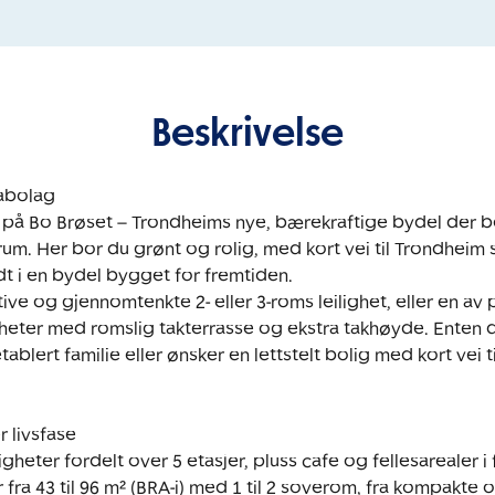
Beskrivelse
bolag

 på Bo Brøset – Trondheims nye, bærekraftige bydel der bo
trum. Her bor du grønt og rolig, med kort vei til Trondheim 
idt i en bydel bygget for fremtiden.

tive og gjennomtenkte 2- eller 3-roms leilighet, eller en av 
gheter med romslig takterrasse og ekstra takhøyde. Enten d
blert familie eller ønsker en lettstelt bolig med kort vei til 
 livsfase

gheter fordelt over 5 etasjer, pluss cafe og fellesarealer i f
ra 43 til 96 m² (BRA-i) med 1 til 2 soverom, fra kompakte og 