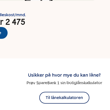
lleskost/mnd.
r 2 475
e
Usikker på hvor mye du kan låne?
Prøv SpareBank 1 sin boliglånskalkulator
Til lånekalkulatoren