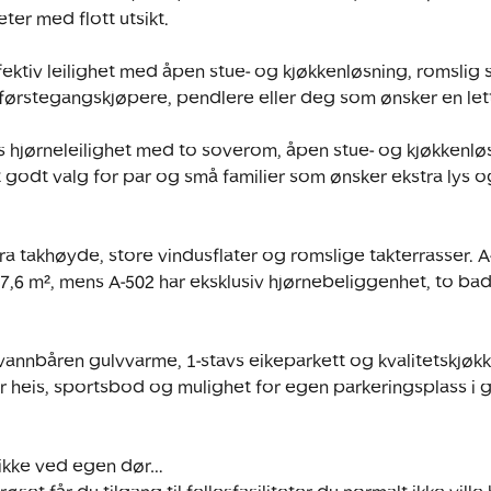
ter med flott utsikt.

ffektiv leilighet med åpen stue- og kjøkkenløsning, romslig
 førstegangskjøpere, pendlere eller deg som ønsker en letts
Lys hjørneleilighet med to soverom, åpen stue- og kjøkkenlø
t godt valg for par og små familier som ønsker ekstra lys 
ra takhøyde, store vindusflater og romslige takterrasser. A-
7,6 m², mens A-502 har eksklusiv hjørnebeliggenhet, to bad
r vannbåren gulvvarme, 1-stavs eikeparkett og kvalitetskjøk
år heis, sportsbod og mulighet for egen parkeringsplass i g
 ikke ved egen dør…
