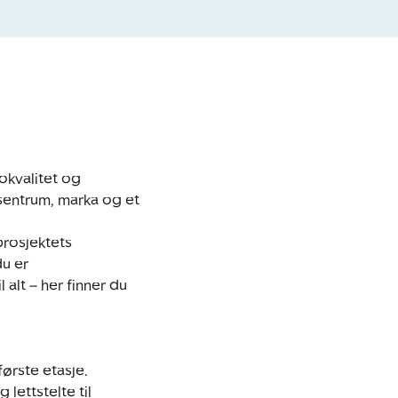
kvalitet og 
sentrum, marka og et 
prosjektets 
u er 
alt – her finner du 
ørste etasje. 
lettstelte til 