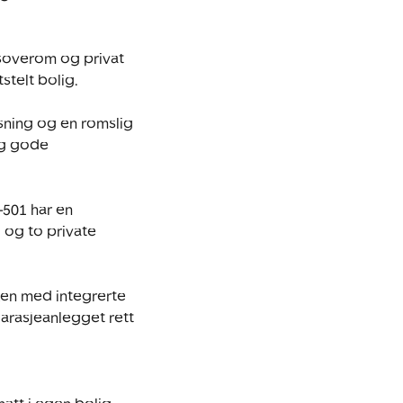
 soverom og privat 
telt bolig.

sning og en romslig 
og gode 
501 har en 
 og to private 
ken med integrerte 
arasjeanlegget rett 