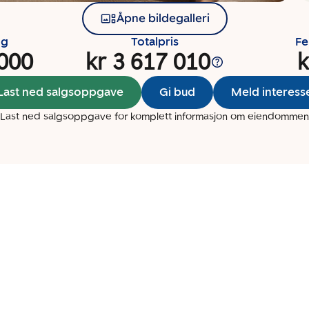
Åpne bildegalleri
ng
Totalpris
Fe
 000
kr 3 617 010
k
Last ned salgsoppgave
Gi bud
Meld interess
Last ned salgsoppgave for komplett informasjon om eiendommen