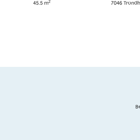
2
45.5
m
7046
Trond
Be