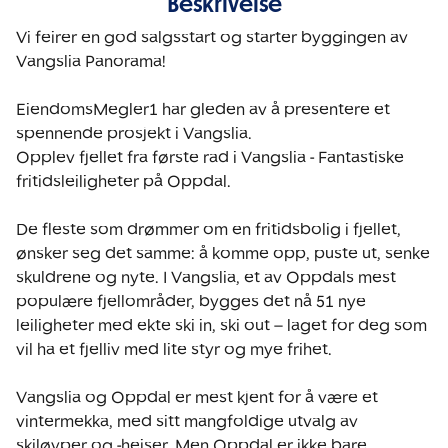
Beskrivelse
Vi feirer en god salgsstart og starter byggingen av 
Vangslia Panorama!

EiendomsMegler1 har gleden av å presentere et 
spennende prosjekt i Vangslia. 

Opplev fjellet fra første rad i Vangslia - Fantastiske 
fritidsleiligheter på Oppdal. 

De fleste som drømmer om en fritidsbolig i fjellet, 
ønsker seg det samme: å komme opp, puste ut, senke 
skuldrene og nyte. I Vangslia, et av Oppdals mest 
populære fjellområder, bygges det nå 51 nye 
leiligheter med ekte ski in, ski out – laget for deg som 
vil ha et fjelliv med lite styr og mye frihet. 

Vangslia og Oppdal er mest kjent for å være et 
vintermekka, med sitt mangfoldige utvalg av 
skiløyper og -heiser. Men Oppdal er ikke bare 