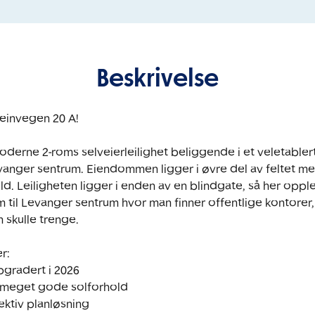
Beskrivelse
einvegen 20 A!

erne 2-roms selveierleilighet beliggende i et veletabler
anger sentrum. Eiendommen ligger i øvre del av feltet med 
d. Leiligheten ligger i enden av en blindgate, så her opple
 km til Levanger sentrum hvor man finner offentlige kontorer, 
skulle trenge. 

r:

gradert i 2026

g meget gode solforhold

ektiv planløsning
