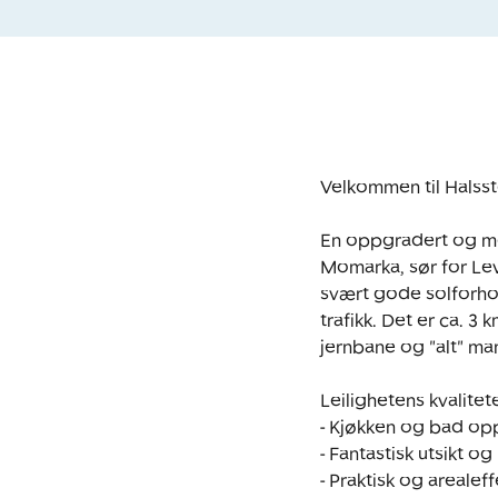
Velkommen til Halsst
En oppgradert og mod
Momarka, sør for Lev
svært gode solforhol
trafikk. Det er ca. 3
jernbane og "alt" man 
Leilighetens kvalitete
- Kjøkken og bad opp
- Fantastisk utsikt o
- Praktisk og arealeff