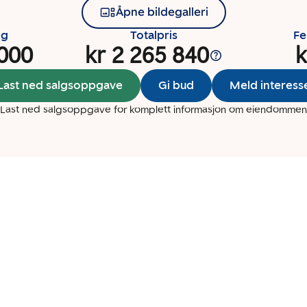
Åpne bildegalleri
ng
Totalpris
Fe
 000
kr 2 265 840
k
Last ned salgsoppgave
Gi bud
Meld interess
Last ned salgsoppgave for komplett informasjon om eiendommen