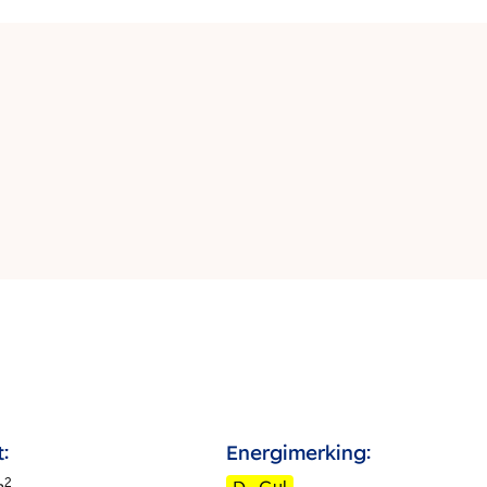
:
Energimerking:
2