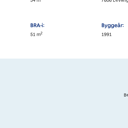
54
m
7606
Levan
BRA-i:
Byggeår:
2
51
m
1991
Be