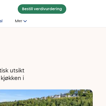
Bestill verdivurdering
al
Mer
sk utsikt
kjøkken i