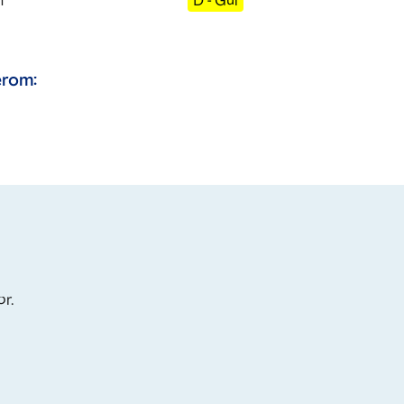
m
D - Gul
rom:
or.