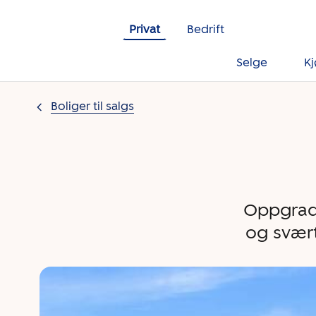
Gå til innholdet
Privat
Bedrift
Selge
K
Boliger til salgs
Oppgrade
og svært