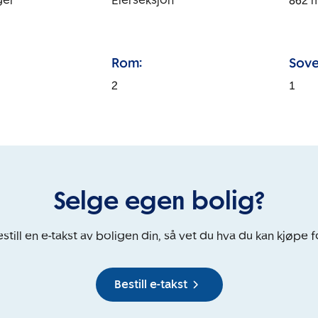
ger
Eierseksjon
862
Rom:
Sove
2
1
Selge egen bolig?
still en e-takst av boligen din, så vet du hva du kan kjøpe f
Bestill e-takst