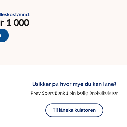
lleskost/mnd.
r 1 000
e
Usikker på hvor mye du kan låne?
Prøv SpareBank 1 sin boliglånskalkulator
Til lånekalkulatoren