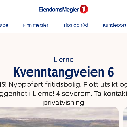
jøpe
Finn megler
Tips og råd
Kundeport
Lierne
Kvenntangveien 6
S! Nyoppført fritidsbolig. Flott utsikt og
iggenhet i Lierne! 4 soverom. Ta kontakt
privatvisning