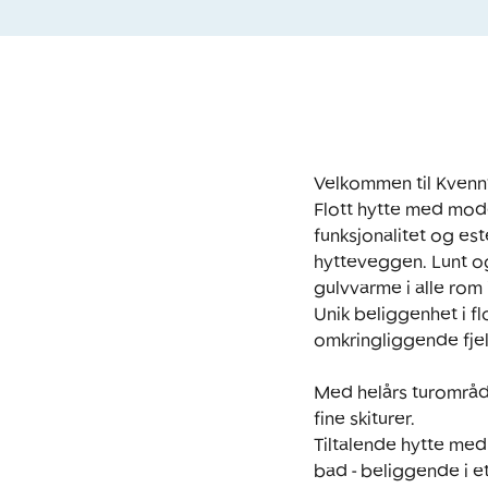
Velkommen til Kvennta
Flott hytte med mode
funksjonalitet og este
hytteveggen. Lunt og 
gulvvarme i alle rom 
Unik beliggenhet i fl
omkringliggende fjell
Med helårs turområder 
fine skiturer. 

Tiltalende hytte med
bad - beliggende i e