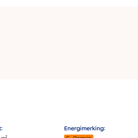
:
Energimerking:
2