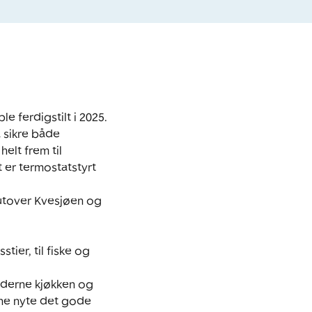
 ferdigstilt i 2025. 

 sikre både 
elt frem til 
 er termostatstyrt 
 utover Kvesjøen og 
ier, til fiske og 
oderne kjøkken og 
nne nyte det gode 