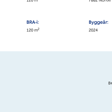
120
m
7882
Nordli
BRA-i:
Byggeår:
2
120
m
2024
Be