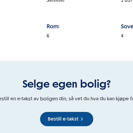
Selveier
1 057
Rom:
Sove
6
4
Selge egen bolig?
still en e-takst av boligen din, så vet du hva du kan kjøpe f
Bestill e-takst