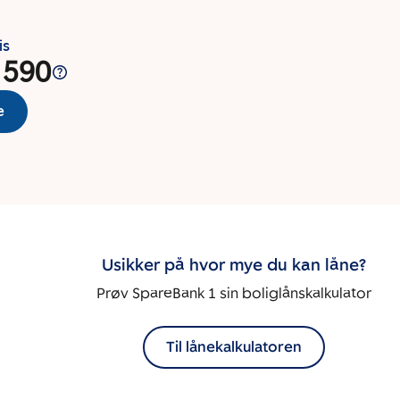
is
 590
e
Usikker på hvor mye du kan låne?
Prøv SpareBank 1 sin boliglånskalkulator
Til lånekalkulatoren