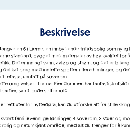
Beskrivelse
ngveien 6 i Lierne, en innbydende fritidsbolig som nylig ble
rne standard, bygget med materialer av høy kvalitet for å
tikk. Det er innlagt vann, avløp og strøm, og det er bilveg h
delikat preg med innfelte spotter i flere himlinger, og det
i 1. etasje, unntatt på soverom.

otte omgivelser i Lierne. Eiendommen har fantastisk utsikt
partier, samt gode solforhold. 

rett utenfor hyttedøra, kan du utforske alt fra stille skogsst
 svært familievennlige løsninger, 4 soverom, 2 stuer og m
t rolig og naturskjønt område, med alt du trenger for å ku