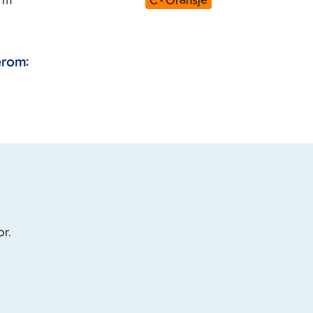
m
C - Oransje
rom:
or.