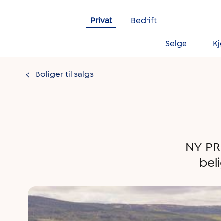
Gå til innholdet
Privat
Bedrift
Selge
K
Boliger til salgs
NY PRI
bel