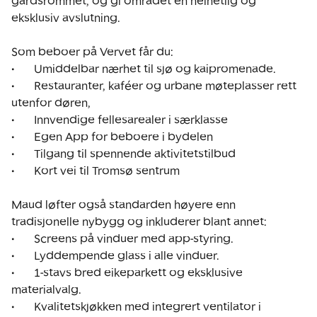
gårdsrommet, og gi området en helhetlig og 
eksklusiv avslutning.

Som beboer på Vervet får du:

•	Umiddelbar nærhet til sjø og kaipromenade.

•	Restauranter, kaféer og urbane møteplasser rett 
utenfor døren,

•	Innvendige fellesarealer i særklasse

•	Egen App for beboere i bydelen

•	Tilgang til spennende aktivitetstilbud

•	Kort vei til Tromsø sentrum

Maud løfter også standarden høyere enn 
tradisjonelle nybygg og inkluderer blant annet:

•	Screens på vinduer med app-styring.

•	Lyddempende glass i alle vinduer.

•	1-stavs bred eikeparkett og eksklusive 
materialvalg.

•	Kvalitetskjøkken med integrert ventilator i 