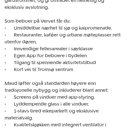
gårdsrommet, og gi området en helhetlig og 
eksklusiv avslutning.

Som beboer på Vervet får du:

•	Umiddelbar nærhet til sjø og kaipromenade.

•	Restauranter, kaféer og urbane møteplasser rett 
utenfor døren,

•	Innvendige fellesarealer i særklasse

•	Egen App for beboere i bydelen

•	Tilgang til spennende aktivitetstilbud

•	Kort vei til Tromsø sentrum

Maud løfter også standarden høyere enn 
tradisjonelle nybygg og inkluderer blant annet:

•	Screens på vinduer med app-styring.

•	Lyddempende glass i alle vinduer.

•	1-stavs bred eikeparkett og eksklusive 
materialvalg.

•	Kvalitetskjøkken med integrert ventilator i 