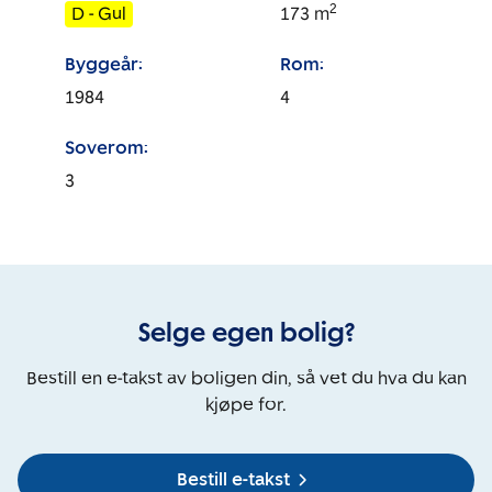
2
D - Gul
173
m
Byggeår:
Rom:
1984
4
Soverom:
3
Selge egen bolig?
Bestill en e-takst av boligen din, så vet du hva du kan
kjøpe for.
Bestill e-takst