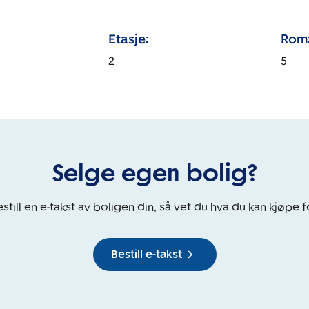
Etasje:
Rom
2
5
Selge egen bolig?
still en e-takst av boligen din, så vet du hva du kan kjøpe f
Bestill e-takst