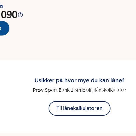
is
 090
e
Usikker på hvor mye du kan låne?
Prøv SpareBank 1 sin boliglånskalkulator
Til lånekalkulatoren