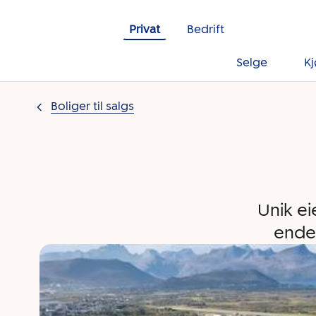
Gå til innholdet
Privat
Bedrift
Selge
K
Boliger til salgs
Unik ei
enden