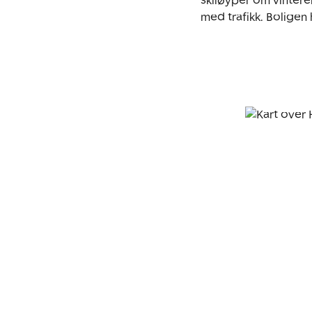
skiløyper om vinteren
med trafikk. Boligen h