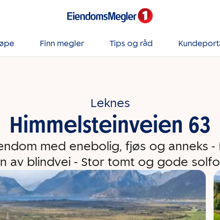
jøpe
Finn megler
Tips og råd
Kundeport
Leknes
Himmelsteinveien 63
endom med enebolig, fjøs og anneks - 
 av blindvei - Stor tomt og gode solf