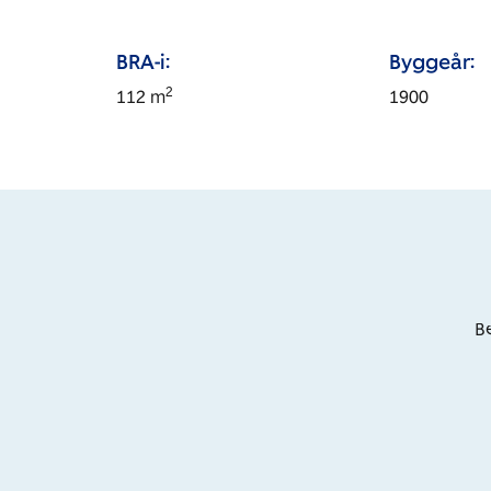
BRA-i:
Byggeår:
2
112
m
1900
Be