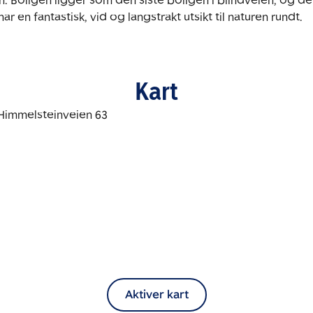
. Boligen ligger som den siste boligen i blindveien, og det
ar en fantastisk, vid og langstrakt utsikt til naturen rundt.
Kart
Aktiver kart