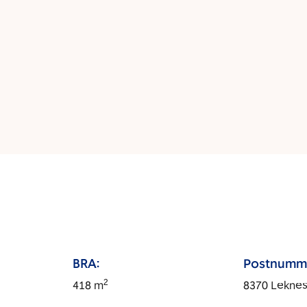
BRA:
Postnumm
2
418
m
8370
Lekne