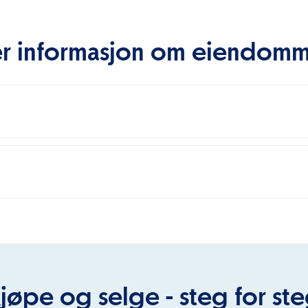
r informasjon om eiendom
jøpe og selge - steg for st