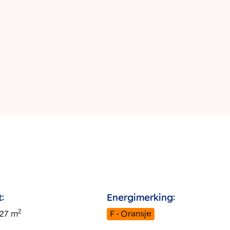
:
Energimerking:
2
327
m
F - Oransje