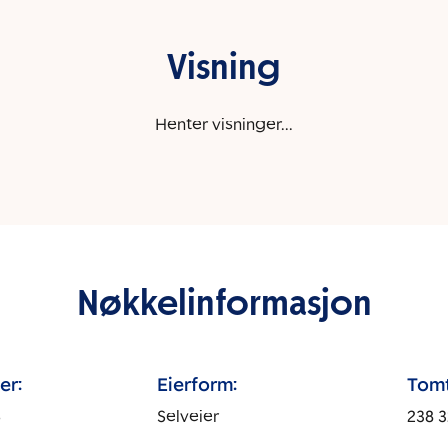
Visning
Henter visninger...
Nøkkelinformasjon
er:
Eierform:
Tomt
s
Selveier
238 