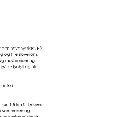
den nevenyttige. På 
g og fire soverom. 
g modernisering. 
 både bobil og alt 
info i 
un 1,5 km til Leknes 
om sommeren og 