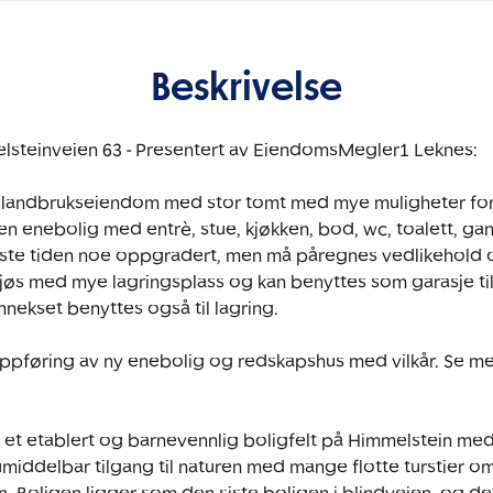
Beskrivelse
steinveien 63 - Presentert av EiendomsMegler1 Leknes: 

e landbrukseiendom med stor tomt med mye muligheter for 
 enebolig med entrè, stue, kjøkken, bod, wc, toalett, gan
iste tiden noe oppgradert, men må påregnes vedlikehold o
fjøs med mye lagringsplass og kan benyttes som garasje til
nnekset benyttes også til lagring. 

oppføring av ny enebolig og redskapshus med vilkår. Se mer 
et etablert og barnevennlig boligfelt på Himmelstein med k
umiddelbar tilgang til naturen med mange flotte turstier 