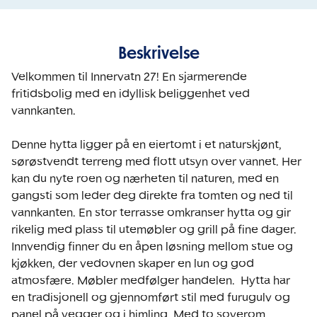
Beskrivelse
Velkommen til Innervatn 27! En sjarmerende 
fritidsbolig med en idyllisk beliggenhet ved 
vannkanten.

Denne hytta ligger på en eiertomt i et naturskjønt, 
sørøstvendt terreng med flott utsyn over vannet. Her 
kan du nyte roen og nærheten til naturen, med en 
gangsti som leder deg direkte fra tomten og ned til 
vannkanten. En stor terrasse omkranser hytta og gir 
rikelig med plass til utemøbler og grill på fine dager. 
Innvendig finner du en åpen løsning mellom stue og 
kjøkken, der vedovnen skaper en lun og god 
atmosfære. Møbler medfølger handelen.  Hytta har 
en tradisjonell og gjennomført stil med furugulv og 
panel på vegger og i himling. Med to soverom, 