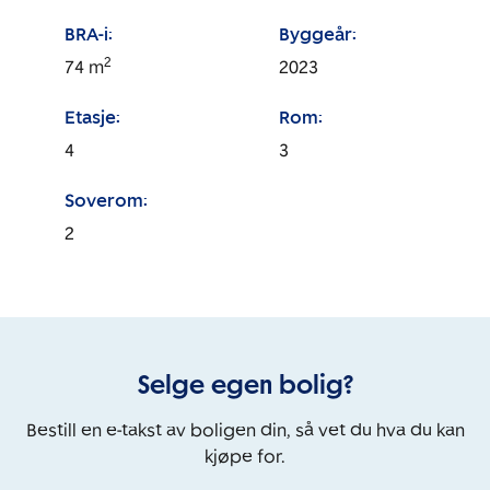
BRA-i:
Byggeår:
2
74
m
2023
Etasje:
Rom:
4
3
Soverom:
2
Selge egen bolig?
Bestill en e-takst av boligen din, så vet du hva du kan
kjøpe for.