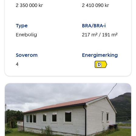
2 350 000 kr
2 410 090 kr
Type
BRA/BRA-i
Enebolig
217 m²
/ 191 m²
Soverom
Energimerking
4
D