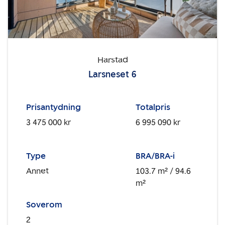
Harstad
Larsneset 6
Prisantydning
Totalpris
3 475 000 kr
6 995 090 kr
Type
BRA/BRA-i
Annet
103.7 m²
/ 94.6
m²
Soverom
2