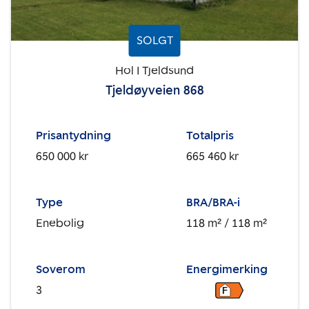
SOLGT
Hol I Tjeldsund
Tjeldøyveien 868
Prisantydning
Totalpris
650 000 kr
665 460 kr
Type
BRA/BRA-i
Enebolig
118 m²
/ 118 m²
Soverom
Energimerking
3
F