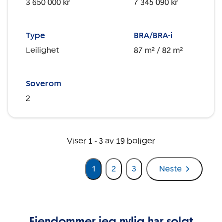
3 650 000 kr
7 345 090 kr
Type
BRA/BRA-i
Leilighet
87 m²
/ 82 m²
Soverom
2
Viser
1
-
3
av
19
boliger
1
2
3
Neste
Eiendommer jeg nylig har solgt