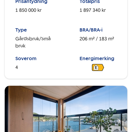
Prisantydning
Totalpris
1 850 000 kr
1 897 340 kr
Type
BRA/BRA-i
Gårdsbruk/Små
206 m²
/ 183 m²
bruk
Soverom
Energimerking
4
E