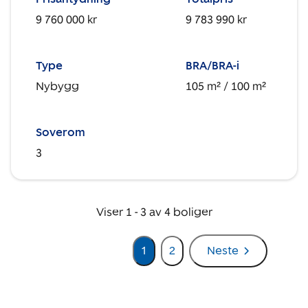
9 760 000 kr
9 783 990 kr
Type
BRA/BRA-i
Nybygg
105 m²
/ 100 m²
Soverom
3
Viser
1
-
3
av
4
boliger
1
2
Neste