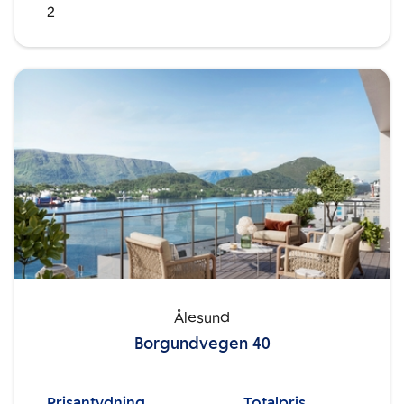
2
Ålesund
Borgundvegen 40
Prisantydning
Totalpris