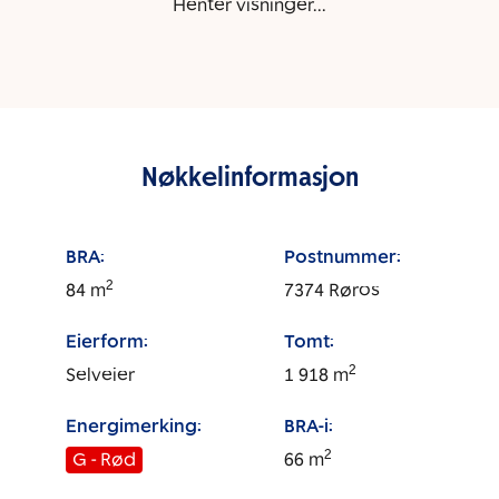
Henter visninger...
Nøkkelinformasjon
BRA:
Postnummer:
2
84
m
7374
Røros
Eierform:
Tomt:
2
Selveier
1 918
m
Energimerking:
BRA-i:
2
G - Rød
66
m