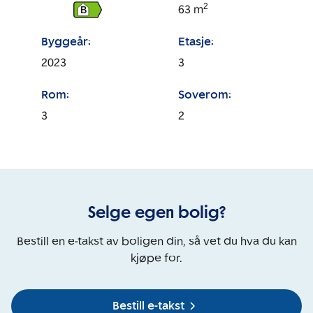
2
63
m
B
Byggeår:
Etasje:
2023
3
Rom:
Soverom:
3
2
Selge egen bolig?
Bestill en e-takst av boligen din, så vet du hva du kan
kjøpe for.
Bestill e-takst