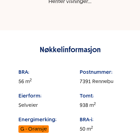
Henter visninger...
Nøkkelinformasjon
BRA:
Postnummer:
2
56
m
7391
Rennebu
Eierform:
Tomt:
2
Selveier
938
m
Energimerking:
BRA-i:
2
G - Oransje
50
m