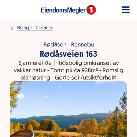
Gå til innholdet
Boliger til salgs
Rødåsen - Rennebu
Rødåsveien 163
Sjarmerende fritidsbolig omkranset av
vakker natur - Tomt på ca 938m² - Romslig
planløsning - Gode sol-/utsiktforhold