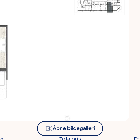
Åpne bildegalleri
ng
Totalpris
Fe