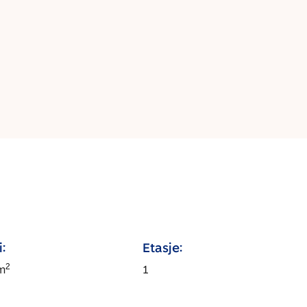
:
Etasje:
2
m
1