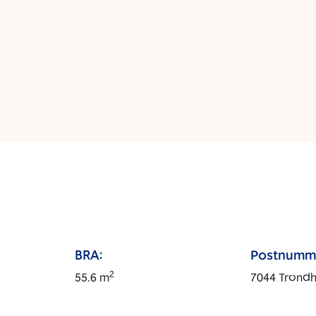
BRA:
Postnumm
2
55.6
m
7044
Trond