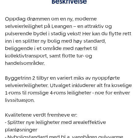
Beskrivelse
Oppdag drømmen om en ny, moderne 
selveierleilighet på Leangen – en attraktiv og 
pulserende bydel i stadig vekst! Her kan du flytte rett 
inn i en splitter ny bolig med høy standard, 
beliggende i et område med nærhet til 
kollektivtransport, samt flotte tur- og 
handelsområder.

Byggetrinn 2 tilbyr en variert miks av nyoppførte 
selveierleiligheter. Utvalget inkluderer alt fra koselige 
1-roms til romslige 4-roms leiligheter - noe for enhver 
livssituasjon.

Kvalitetene verdt fremheve er:

- Splitter nye leiligheter med arealeffektive 
planløsninger 

- Nyboligstandard med bl.a. vannbåren gulvvarme 
