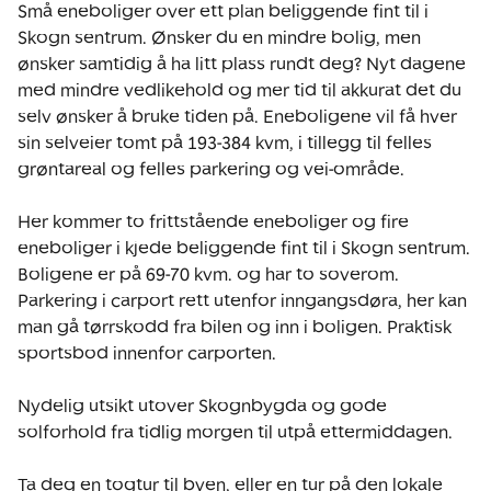
Små eneboliger over ett plan beliggende fint til i 
Skogn sentrum. Ønsker du en mindre bolig, men 
ønsker samtidig å ha litt plass rundt deg? Nyt dagene 
med mindre vedlikehold og mer tid til akkurat det du 
selv ønsker å bruke tiden på. Eneboligene vil få hver 
sin selveier tomt på 193-384 kvm, i tillegg til felles 
grøntareal og felles parkering og vei-område. 

Her kommer to frittstående eneboliger og fire 
eneboliger i kjede beliggende fint til i Skogn sentrum. 
Boligene er på 69-70 kvm. og har to soverom. 
Parkering i carport rett utenfor inngangsdøra, her kan 
man gå tørrskodd fra bilen og inn i boligen. Praktisk 
sportsbod innenfor carporten.

Nydelig utsikt utover Skognbygda og gode 
solforhold fra tidlig morgen til utpå ettermiddagen. 

Ta deg en togtur til byen, eller en tur på den lokale 