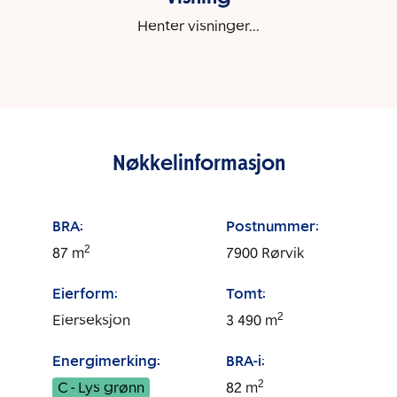
Henter visninger...
Nøkkelinformasjon
BRA:
Postnummer:
2
87
m
7900
Rørvik
Eierform:
Tomt:
2
Eierseksjon
3 490
m
Energimerking:
BRA-i:
2
C - Lys grønn
82
m