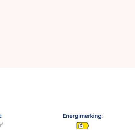
:
Energimerking:
2
m
D