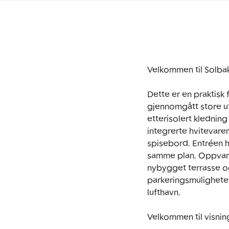
Velkommen til Solbak
Dette er en praktisk 
gjennomgått store ut
etterisolert klednin
integrerte hvitevare
spisebord. Entréen h
samme plan. Oppvarm
nybygget terrasse o
parkeringsmuligheter
lufthavn.

Velkommen til visnin