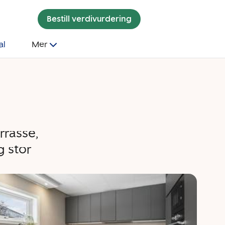
Bestill verdivurdering
al
Mer
rrasse,
g stor