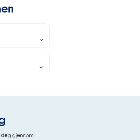
men
eg
i deg gjennom