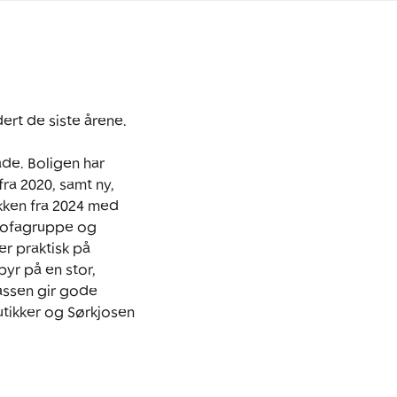
rt de siste årene.

de. Boligen har 
a 2020, samt ny, 
kken fra 2024 med 
sofagruppe og 
 praktisk på 
r på en stor, 
ssen gir gode 
tikker og Sørkjosen 