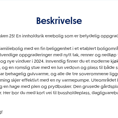
Beskrivelse
ken 25! En innholdsrik enebolig som er betydelig oppgrade
familiebolig med en fin beliggenhet i et etablert boligområ
vendige oppgraderinger med nytt tak, renner og nedløp fr
g og nye vinduer i 2024. Innvendig finner du et moderne kjø
r, og en romslig stue med en lun vedovn og plass til både 
ar behagelig gulvvarme, og alle de tre soverommene ligger
ing skjer effektivt med en ny varmepumpe. Uteområdet by
g en hage med plen og prydbusker. Den grusede gårdspla
. Her bor du med kort vei til bussholdeplass, dagligvarebu
g!