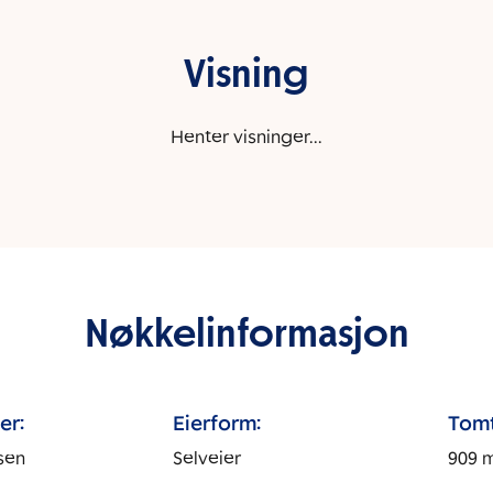
Visning
Henter visninger...
Nøkkelinformasjon
er:
Eierform:
Tomt
sen
Selveier
909