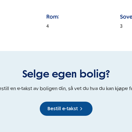
Rom:
Sove
4
3
Selge egen bolig?
still en e-takst av boligen din, så vet du hva du kan kjøpe f
Bestill e-takst