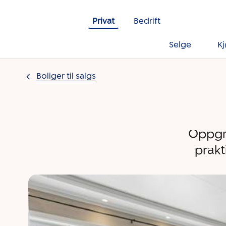
Gå til innholdet
Privat
Bedrift
Selge
K
Boliger til salgs
Oppgra
prakt