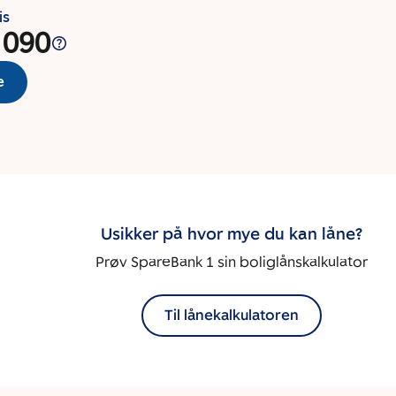
is
 090
e
Usikker på hvor mye du kan låne?
Prøv SpareBank 1 sin boliglånskalkulator
Til lånekalkulatoren