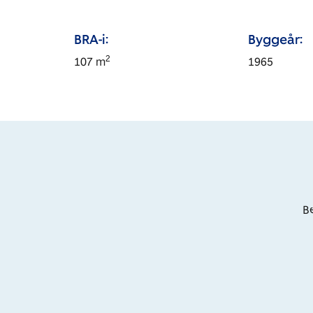
BRA-i:
Byggeår:
2
107
m
1965
Be