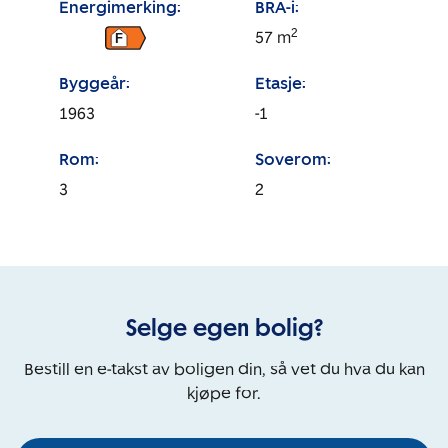
Energimerking:
BRA-i:
2
57
m
F
Byggeår:
Etasje:
1963
-1
Rom:
Soverom:
3
2
Selge egen bolig?
Bestill en e-takst av boligen din, så vet du hva du kan
kjøpe for.