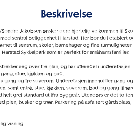
Beskrivelse
Sondre Jakobsen ønsker dere hjertelig velkommen til Sko
med sentral beliggenhet i Harstad! Her bor du i etablert og
et til sentrum, skoler, barnehager og fine turmuligheter i
 Harstad Sykkelpark som er perfekt for småbarnsfamilier. 

trekker seg over tre plan, og har utleiedel i underetasjen
gang, stue, kjøkken og bad. 

r du gang og tre soverom. Underetasjen inneholder gang o
n, samt entré, stue, kjøkken, soverom, bad og gang tilhøre
helt grei standard ut ifra byggeår. Utendørs er det to ter
 plen, busker og trær. Parkering på asfaltert gårdsplass, og
ig visning! 