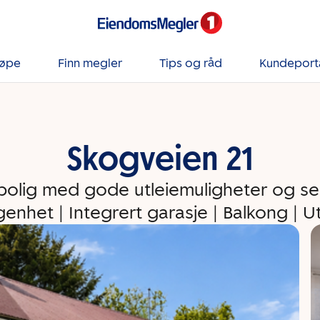
jøpe
Finn megler
Tips og råd
Kundeport
Skogveien 21
olig med gode utleiemuligheter og se
genhet | Integrert garasje | Balkong | 