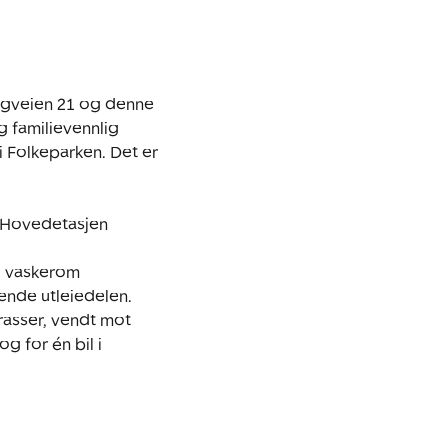
gveien 21 og denne 
 familievennlig 
 Folkeparken. Det er 
. Hovedetasjen 
g vaskerom 
nde utleiedelen. 
rasser, vendt mot 
 for én bil i 