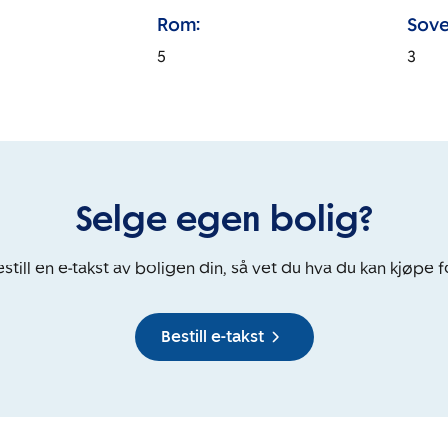
Rom:
Sove
5
3
Selge egen bolig?
still en e-takst av boligen din, så vet du hva du kan kjøpe f
Bestill e-takst