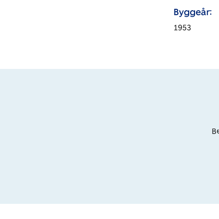
Byggeår:
1953
Be