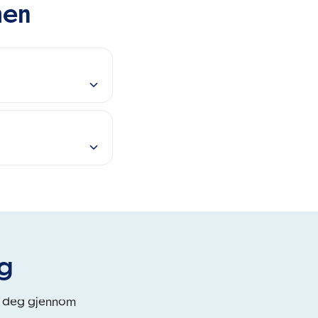
men
eg
i deg gjennom