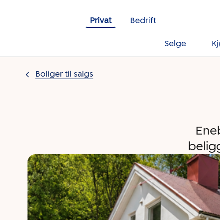
Gå til innholdet
Privat
Bedrift
Selge
K
Boliger til salgs
Eneb
belig