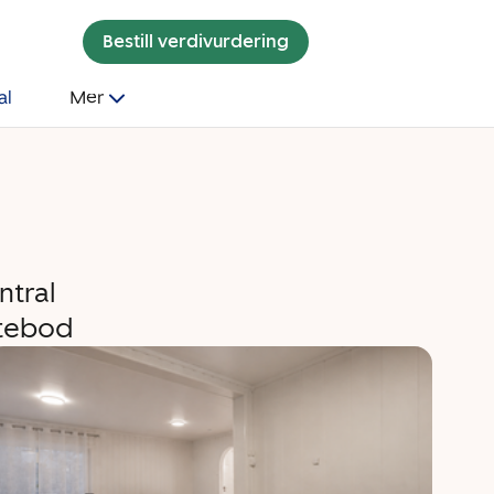
Bestill verdivurdering
al
Mer
ntral
Utebod