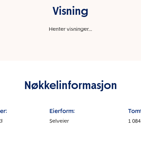
Visning
Henter visninger...
Nøkkelinformasjon
er:
Eierform:
Tomt
d
Selveier
1 084