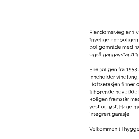
EiendomsMegler 1 v/
trivelige eneboligen 
boligområde med nærh
også gangavstand til
Eneboligen fra 1953 s
inneholder vindfang, 
I loftsetasjen finne
tilhørende hoveddele
Boligen fremstår med 
vest og øst. Hage med
integrert garasje. 

Velkommen til hyggel