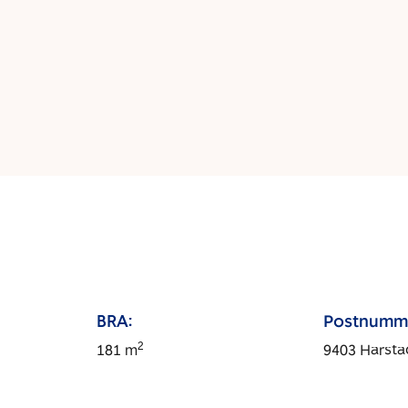
BRA:
Postnumm
2
181
m
9403
Harsta