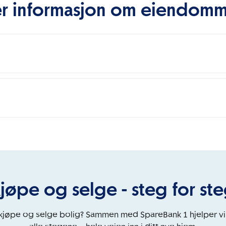
r informasjon om eiendom
jøpe og selge - steg for st
 kjøpe og selge bolig? Sammen med SpareBank 1 hjelper v