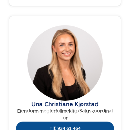
Una Christiane Kjørstad
Eiendomsmeglerfullmektig/Salgskoordinat
or
Tlf. 934 61 464