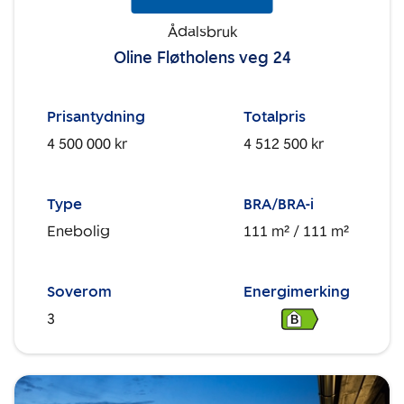
Ådalsbruk
Oline Fløtholens veg 24
Prisantydning
Totalpris
4 500 000 kr
4 512 500 kr
Type
BRA/BRA-i
Enebolig
111 m²
/ 111 m²
Soverom
Energimerking
3
B