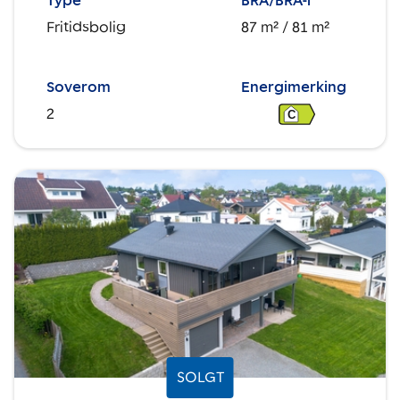
Type
BRA/BRA-i
Fritidsbolig
87 m²
/ 81 m²
Soverom
Energimerking
2
C
SOLGT