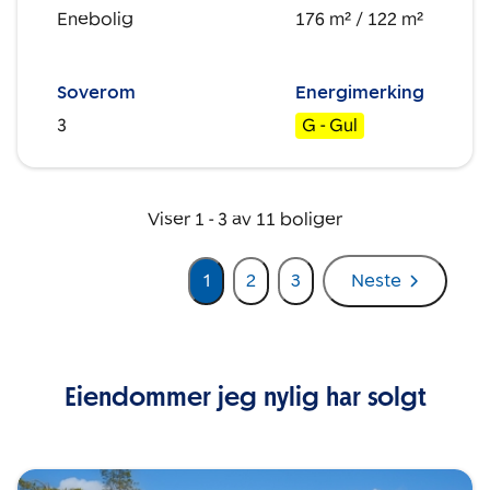
Enebolig
176 m²
/ 122 m²
Soverom
Energimerking
3
G - Gul
Viser
1
-
3
av
11
boliger
1
2
3
Neste
Eiendommer jeg nylig har solgt