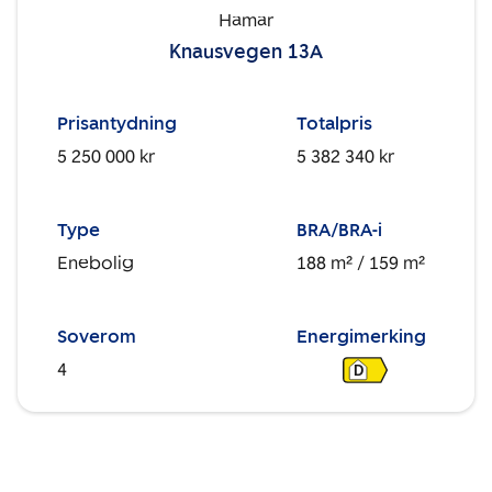
Hamar
Knausvegen 13A
Prisantydning
Totalpris
5 250 000 kr
5 382 340 kr
Type
BRA/BRA-i
Enebolig
188 m²
/ 159 m²
Soverom
Energimerking
4
D