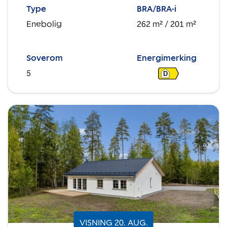
Type
BRA/BRA-i
Enebolig
262 m²
/ 201 m²
Soverom
Energimerking
5
D
VISNING
20
.
AUG.