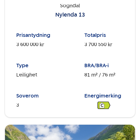
Sogndal
Nylenda 13
Prisantydning
Totalpris
3 600 000 kr
3 700 550 kr
Type
BRA/BRA-i
Leilighet
81 m²
/ 76 m²
Soverom
Energimerking
3
C