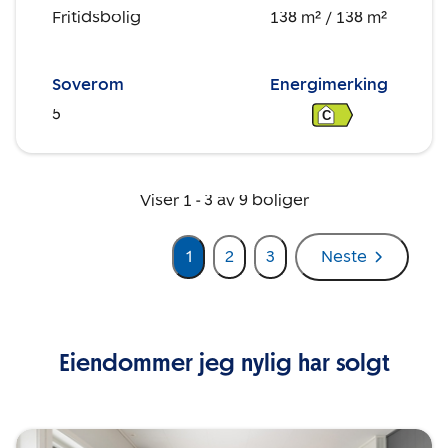
Fritidsbolig
138 m²
/ 138 m²
Soverom
Energimerking
5
C
Viser
1
-
3
av
9
boliger
1
2
3
Neste
Eiendommer jeg nylig har solgt