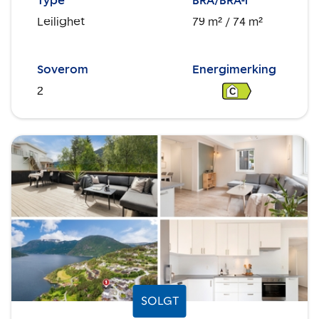
Type
BRA/BRA-i
Leilighet
79 m²
/ 74 m²
Soverom
Energimerking
2
C
SOLGT