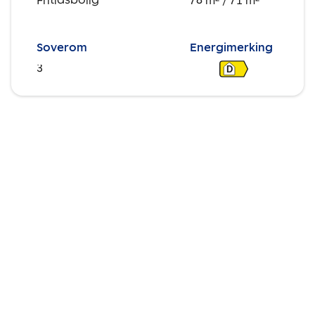
Fritidsbolig
78 m²
/ 71 m²
Soverom
Energimerking
3
D