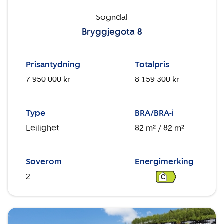
Sogndal
Bryggjegota 8
Prisantydning
Totalpris
7 950 000 kr
8 159 300 kr
Type
BRA/BRA-i
Leilighet
82 m²
/ 82 m²
Soverom
Energimerking
2
C