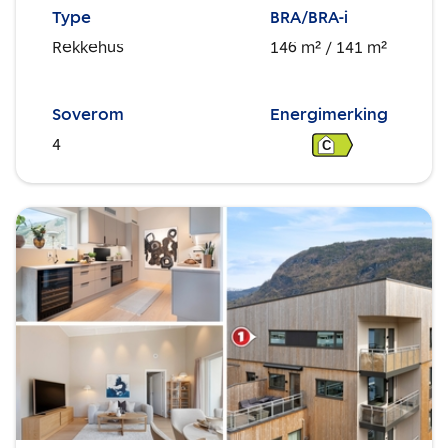
Type
BRA/BRA-i
Rekkehus
146 m²
/ 141 m²
Soverom
Energimerking
4
C