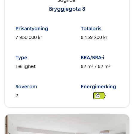
Sogndal
Bryggjegota 8
Prisantydning
Totalpris
7 950 000 kr
8 159 300 kr
Type
BRA/BRA-i
Leilighet
82 m²
/ 82 m²
Soverom
Energimerking
2
C