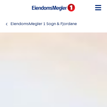
Gå til innholdet
EiendomsMegler 1 Sogn & Fjordane