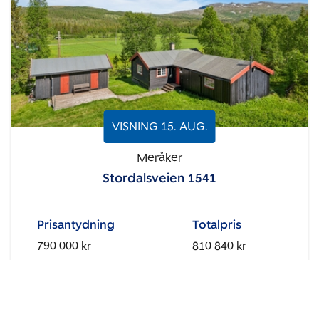
VISNING
15
.
AUG.
Meråker
Stordalsveien 1541
Prisantydning
Totalpris
790 000 kr
810 840 kr
Type
BRA/BRA-i
Fritidsbolig
95 m²
/ 78 m²