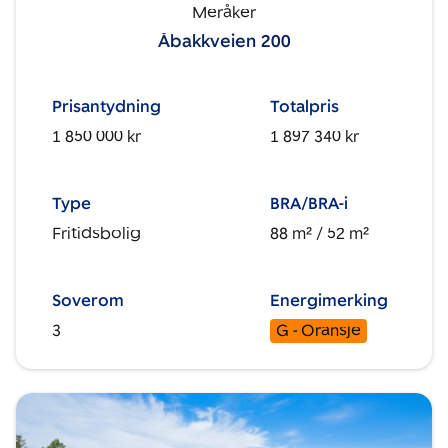
Meråker
Åbakkveien 200
Prisantydning
Totalpris
1 850 000 kr
1 897 340 kr
Type
BRA/BRA-i
Fritidsbolig
88 m²
/ 52 m²
Soverom
Energimerking
3
G - Oransje