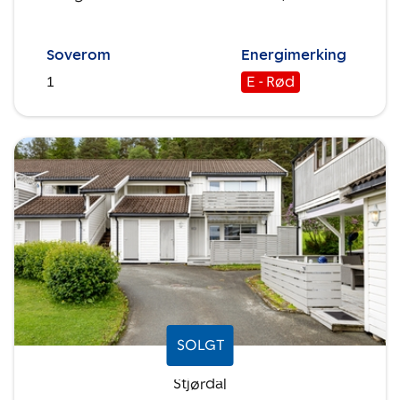
Soverom
Energimerking
1
E - Rød
SOLGT
Stjørdal