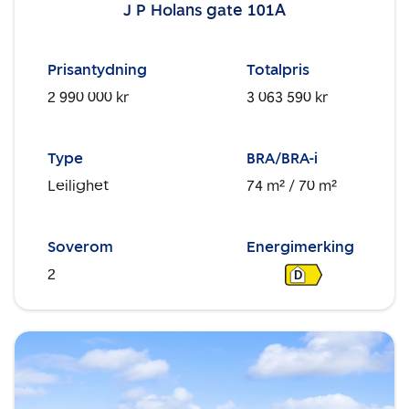
J P Holans gate 101A
Prisantydning
Totalpris
2 990 000 kr
3 063 590 kr
Type
BRA/BRA-i
Leilighet
74 m²
/ 70 m²
Soverom
Energimerking
2
D