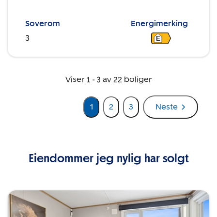
Soverom
Energimerking
3
E
Viser
1
-
3
av
22
boliger
1
2
3
Neste
Eiendommer jeg nylig har solgt