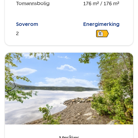
Tomannsbolig
176 m²
/ 176 m²
Soverom
Energimerking
2
E
Meråker