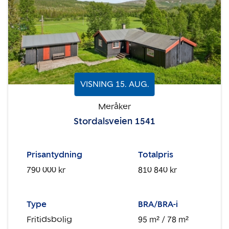
VISNING
15
.
AUG.
Meråker
Stordalsveien 1541
Prisantydning
Totalpris
790 000 kr
810 840 kr
Type
BRA/BRA-i
Fritidsbolig
95 m²
/ 78 m²