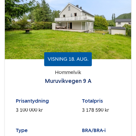
VISNING
18
.
AUG.
Hommelvik
Muruvikvegen 9 A
Prisantydning
Totalpris
3 100 000 kr
3 178 590 kr
Type
BRA/BRA-i