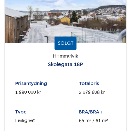
SOLGT
Hommelvik
Skolegata 18P
Prisantydning
Totalpris
1 990 000 kr
2 079 608 kr
Type
BRA/BRA-i
Leilighet
65 m²
/ 61 m²