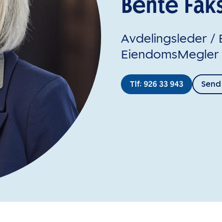
Bente Fak
Avdelingsleder /
EiendomsMegler 
Tlf: 926 33 943
Send