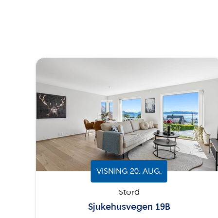
VISNING
20
.
AUG.
Stord
Sjukehusvegen 19B