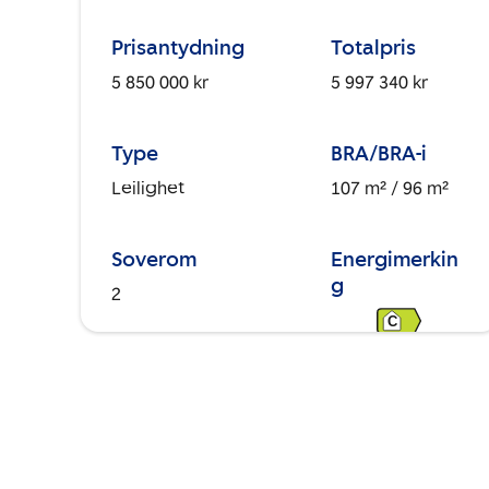
Prisantydning
Totalpris
5 850 000 kr
5 997 340 kr
Type
BRA/BRA-i
Leilighet
107 m²
/ 96 m²
Soverom
Energimerkin
g
2
C