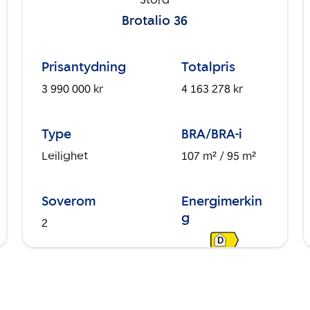
Stord
Brotalio 36
Prisantydning
Totalpris
3 990 000 kr
4 163 278 kr
Type
BRA/BRA-i
Leilighet
107 m²
/ 95 m²
Soverom
Energimerkin
g
2
D