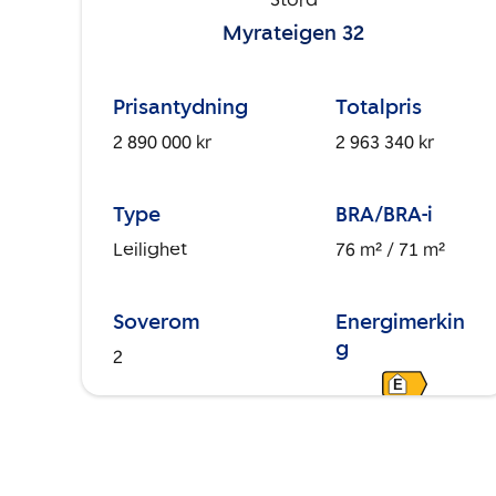
Stord
Myrateigen 32
Prisantydning
Totalpris
2 890 000 kr
2 963 340 kr
Type
BRA/BRA-i
Leilighet
76 m²
/ 71 m²
Soverom
Energimerkin
g
2
E