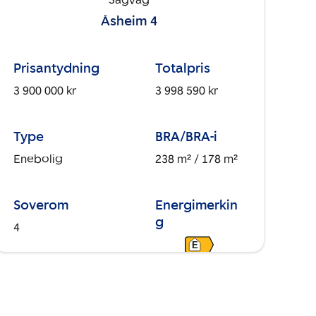
Sagvåg
Åsheim 4
Prisantydning
Totalpris
3 900 000 kr
3 998 590 kr
Type
BRA/BRA-i
Enebolig
238 m²
/ 178 m²
Soverom
Energimerkin
g
4
E