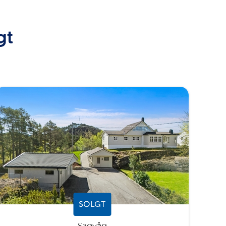
gt
SOLGT