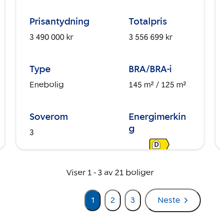
Prisantydning
Totalpris
3 490 000 kr
3 556 699 kr
Type
BRA/BRA-i
Enebolig
145 m²
/ 125 m²
Soverom
Energimerkin
g
3
D
Viser
1
-
3
av
21
boliger
1
2
3
Neste