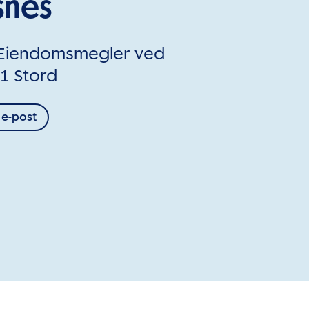
snes
 Eiendomsmegler ved
1 Stord
 e-post