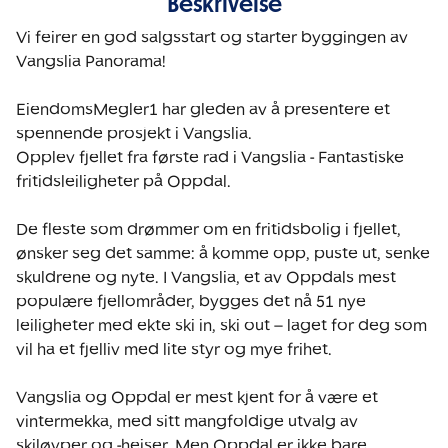
Beskrivelse
Vi feirer en god salgsstart og starter byggingen av 
Vangslia Panorama!

EiendomsMegler1 har gleden av å presentere et 
spennende prosjekt i Vangslia. 

Opplev fjellet fra første rad i Vangslia - Fantastiske 
fritidsleiligheter på Oppdal. 

De fleste som drømmer om en fritidsbolig i fjellet, 
ønsker seg det samme: å komme opp, puste ut, senke 
skuldrene og nyte. I Vangslia, et av Oppdals mest 
populære fjellområder, bygges det nå 51 nye 
leiligheter med ekte ski in, ski out – laget for deg som 
vil ha et fjelliv med lite styr og mye frihet. 

Vangslia og Oppdal er mest kjent for å være et 
vintermekka, med sitt mangfoldige utvalg av 
skiløyper og -heiser. Men Oppdal er ikke bare 