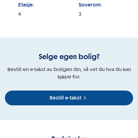
Etasje:
Soverom:
4
3
Selge egen bolig?
Bestill en e-takst av boligen din, så vet du hva du kan
kjøpe for.
Bestill e-takst