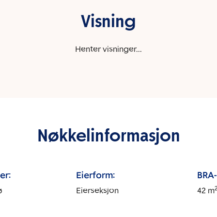
Visning
Henter visninger...
Nøkkelinformasjon
er:
Eierform:
BRA-i
ø
Eierseksjon
42
m