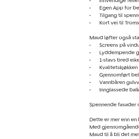
•	Innvendige fellesarealer i særklasse

•	Egen App for beboere i bydelen

•	Tilgang til spennende aktivitetstilbud

•	Kort vei til Tromsø sentrum

Maud løfter også sta
•	Screens på vinduer med app-styring.

•	Lyddempende glass i alle vinduer.

•	1-stavs bred eikeparkett og eksklusive materialvalg.

•	Kvalitetskjøkken med integrert ventilator i kjøkkenøy i enkelte leiligheter. 

•	Gjennomført belysning og nedforede himlinger.

•	Vannbåren gulvvarme.

•	Innglassede balkonger og utvalgte takterrasser med jacuzzi/pergola.

Spennende fasader og
Dette er mer enn en bo
Med gjennomgående h
Maud til å bli det me