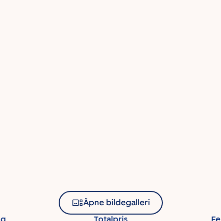
Åpne bildegalleri
ng
Totalpris
Fe