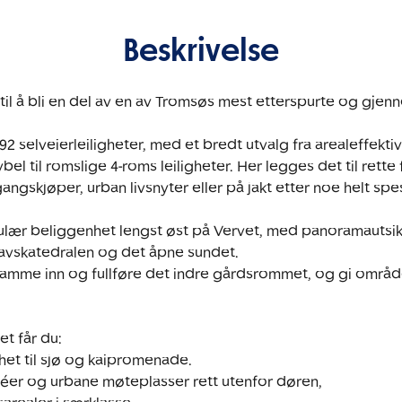
Beskrivelse
 til å bli en del av en av Tromsøs mest etterspurte og gjen
92 selveierleiligheter, med et bredt utvalg fra arealeffektiv
l til romslige 4-roms leiligheter. Her legges det til rette f
angskjøper, urban livsnyter eller på jakt etter noe helt spesi
ulær beliggenhet lengst øst på Vervet, med panoramautsik
avskatedralen og det åpne sundet. 

ramme inn og fullføre det indre gårdsrommet, og gi område
 får du:
