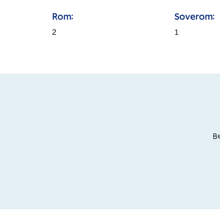
Rom:
Soverom:
2
1
Be