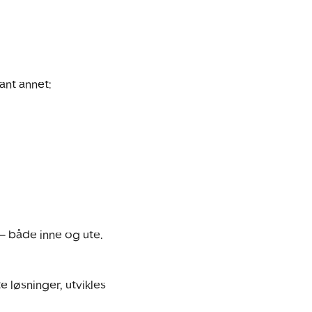
nt annet:

 både inne og ute. 

øsninger, utvikles 