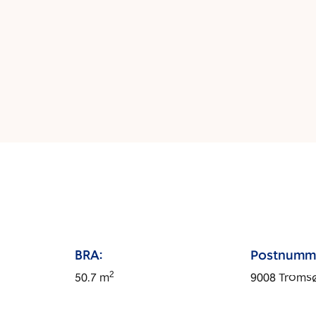
BRA:
Postnumm
2
50.7
m
9008
Troms