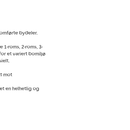
nomførte bydeler.

e 1-roms, 2-roms, 3-
or et variert bomiljø 
elt.

t mot 
t en helhetlig og 