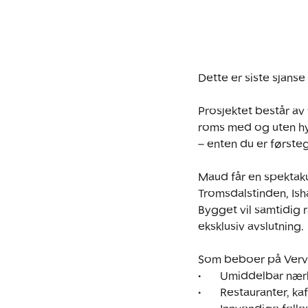
Dette er siste sjanse
Prosjektet består av 
roms med og uten hybe
– enten du er førsteg
Maud får en spektak
Tromsdalstinden, Ish
Bygget vil samtidig 
eksklusiv avslutning.

Som beboer på Vervet
•	Umiddelbar nærhet til sjø og kaipromenade.

•	Restauranter, kaféer og urbane møteplasser rett utenfor døren,
