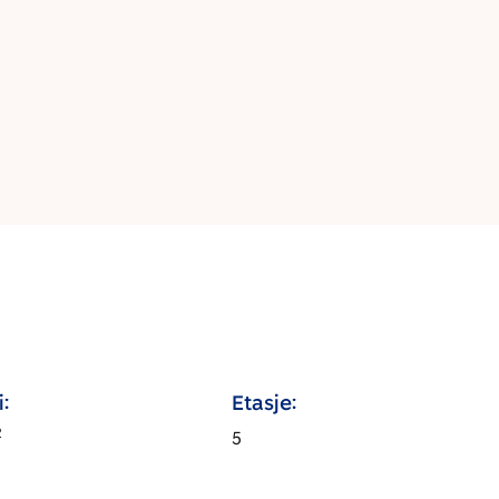
:
Etasje:
2
5