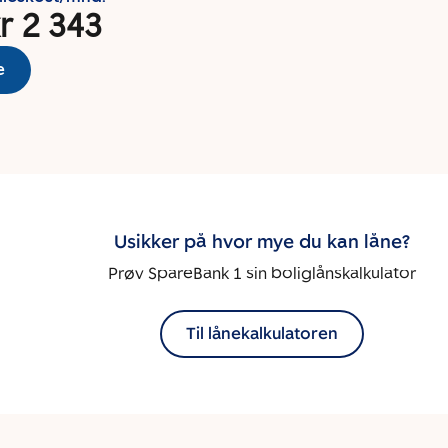
r 2 343
e
Usikker på hvor mye du kan låne?
Prøv SpareBank 1 sin boliglånskalkulator
Til lånekalkulatoren