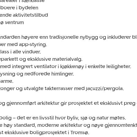
ndarden høyere enn tradisjonelle nybygg og inkluderer bla
 gjennomført arkitektur gir prosjektet et eksklusivt preg –
lig – det er en livsstil hvor byliv, sjø og natur møtes.

øy standard, moderne arkitektur og nøye gjennomtenkte l
st eksklusive boligprosjektet i Tromsø.