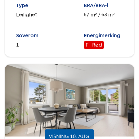
Type
BRA/BRA-i
Leilighet
67 m²
/ 63 m²
Soverom
Energimerking
1
F - Rød
VISNING
10
.
AUG.