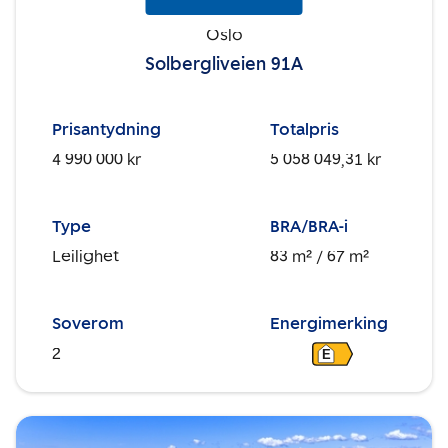
Oslo
Solbergliveien 91A
Prisantydning
Totalpris
4 990 000 kr
5 058 049,31 kr
Type
BRA/BRA-i
Leilighet
83 m²
/ 67 m²
Soverom
Energimerking
2
E