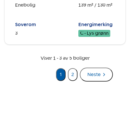
Enebolig
139 m²
/ 130 m²
Soverom
Energimerking
3
C - Lys grønn
Viser
1
-
3
av
5
boliger
1
2
Neste