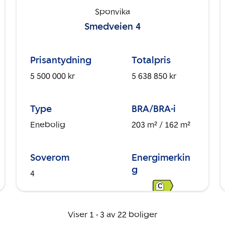
Sponvika
Smedveien 4
Prisantydning
Totalpris
5 500 000 kr
5 638 850 kr
Type
BRA/BRA-i
Enebolig
203 m²
/ 162 m²
Soverom
Energimerkin
g
4
C
Viser
1
-
3
av
22
boliger