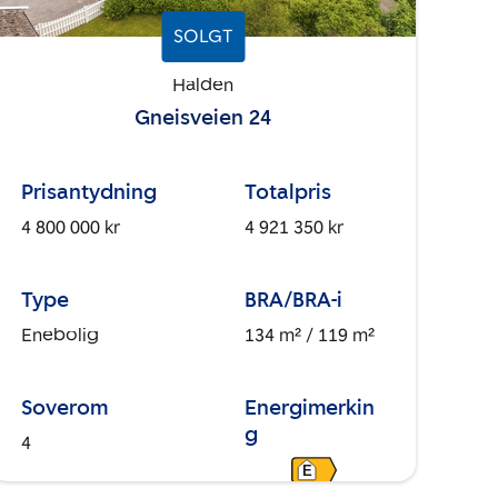
SOLGT
Halden
Gneisveien 24
Prisantydning
Totalpris
4 800 000 kr
4 921 350 kr
Type
BRA/BRA-i
Enebolig
134 m²
/ 119 m²
Soverom
Energimerkin
g
4
E