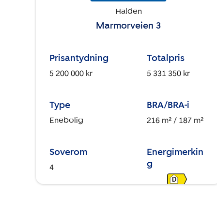
Halden
Marmorveien 3
Prisantydning
Totalpris
5 200 000 kr
5 331 350 kr
Type
BRA/BRA-i
Enebolig
216 m²
/ 187 m²
Soverom
Energimerkin
g
4
D