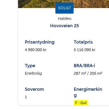
SOLGT
Halden
Hovsveien 25
Prisantydning
Totalpris
4 990 000 kr
5 116 090 kr
Type
BRA/BRA-i
Enebolig
287 m²
/ 205 m²
Soverom
Energimerkin
g
1
F - Gul