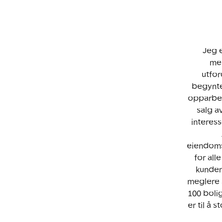
Jeg 
me
utfor
begynte
opparbei
salg a
interess
eiendoms
for all
kundene
meglere s
100 boli
er til å 