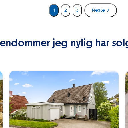
1
2
3
Neste
iendommer jeg nylig har sol