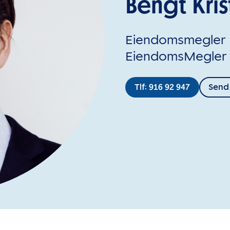
Bengt Kris
Eiendomsmegler M
EiendomsMegler 
Tlf: 916 92 947
Send