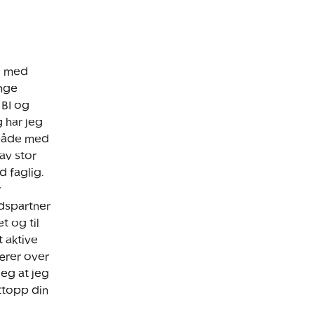
g med
nge
 BI og
 har jeg
 både med
av stor
d faglig.
r
dspartner
t og til
t aktive
bærer over
eg at jeg
ettopp din