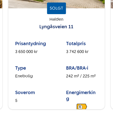
SOLGT
Halden
Lyngåsveien 11
Prisantydning
Totalpris
3 650 000 kr
3 742 600 kr
Type
BRA/BRA-i
Enebolig
242 m²
/ 225 m²
Soverom
Energimerkin
g
5
E