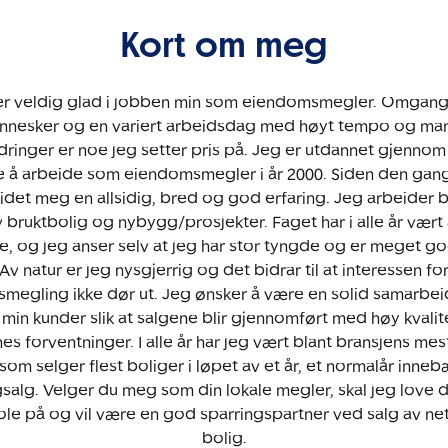
Kort om meg
er veldig glad i jobben min som eiendomsmegler. Omgan
nnesker og en variert arbeidsdag med høyt tempo og ma
dringer er noe jeg setter pris på. Jeg er utdannet gjennom
 å arbeide som eiendomsmegler i år 2000. Siden den gang
det meg en allsidig, bred og god erfaring. Jeg arbeider
v bruktbolig og nybygg/prosjekter. Faget har i alle år vært 
e, og jeg anser selv at jeg har stor tyngde og er meget go
Av natur er jeg nysgjerrig og det bidrar til at interessen fo
megling ikke dør ut. Jeg ønsker å være en solid samarbei
e min kunder slik at salgene blir gjennomført med høy kvalite
s forventninger. I alle år har jeg vært blant bransjens mes
om selger flest boliger i løpet av et år, et normalår inne
gsalg. Velger du meg som din lokale megler, skal jeg love d
stole på og vil være en god sparringspartner ved salg av n
bolig.