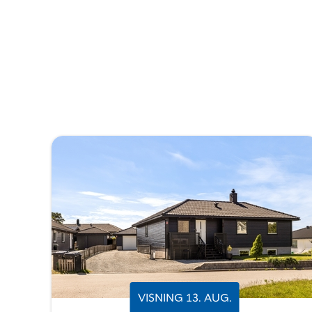
VISNING
13
.
AUG.