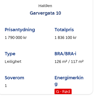
Halden
Garvergata 10
Prisantydning
Totalpris
1 790 000 kr
1 836 100 kr
Type
BRA/BRA-i
Leilighet
126 m²
/ 117 m²
Soverom
Energimerkin
g
1
G - Rød