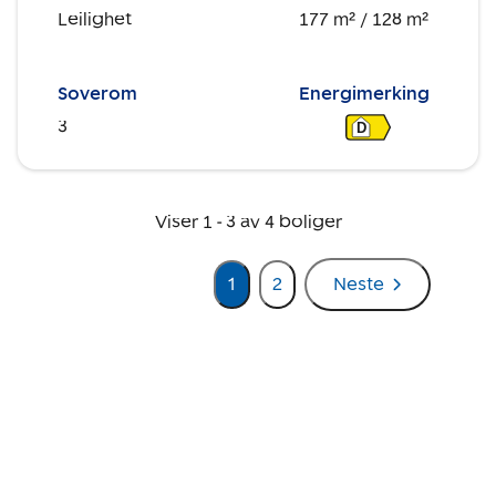
Leilighet
177 m²
/ 128 m²
Soverom
Energimerking
3
D
Viser
1
-
3
av
4
boliger
1
2
Neste