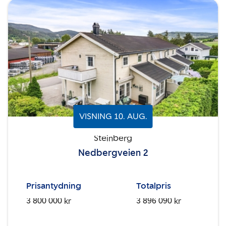
VISNING
10
.
AUG.
Steinberg
Nedbergveien 2
Prisantydning
Totalpris
3 800 000 kr
3 896 090 kr